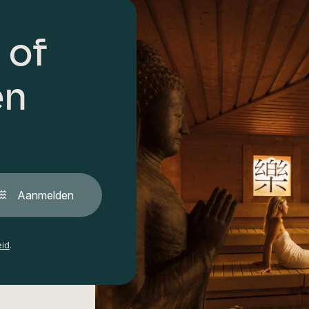
 of
en
Aanmelden
eid
.