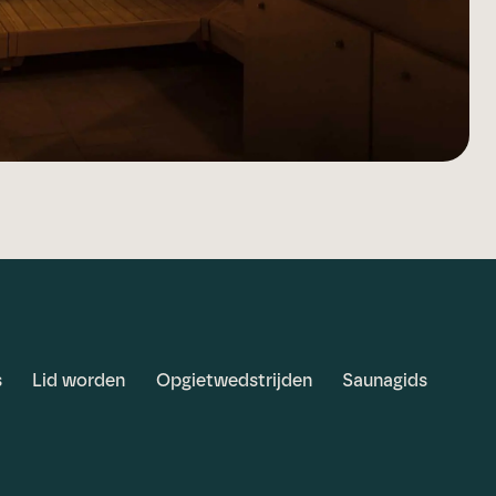
s
Lid worden
Opgietwedstrijden
Saunagids