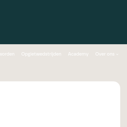
 worden
Opgietwedstrijden
Academy
Over ons