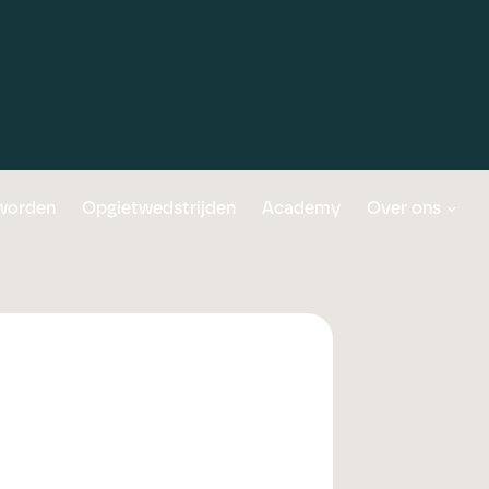
 worden
Opgietwedstrijden
Academy
Over ons