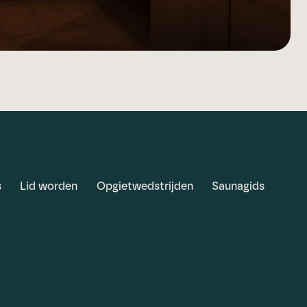
s
Lid worden
Opgietwedstrijden
Saunagids