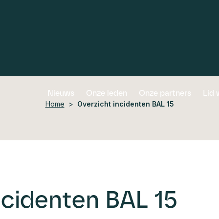
Skip
Nieuws
Onze leden
Onze partners
Lid
to
Home
>
Overzicht incidenten BAL 15
content
ncidenten BAL 15