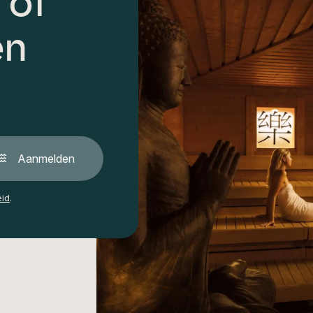
 of
en
Aanmelden
eid
.